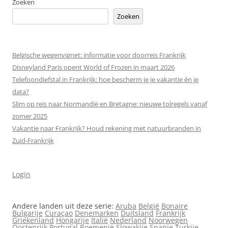
Zoeken
Zoeken
Belgische wegenvignet: informatie voor doorreis Frankrijk
Disneyland Paris opent World of Frozen in maart 2026
Telefoondiefstal in Frankrijk: hoe bescherm je je vakantie én je
data?
Slim op reis naar Normandië en Bretagne: nieuwe tolregels vanaf
zomer 2025
Vakantie naar Frankrijk? Houd rekening met natuurbranden in
Zuid-Frankrijk
Login
Andere landen uit deze serie:
Aruba
België
Bonaire
Bulgarije
Curaçao
Denemarken
Duitsland
Frankrijk
Griekenland
Hongarije
Italië
Nederland
Noorwegen
Oostenrijk
Portugal
Roemenië
Slowakije
Spanje
Turkije