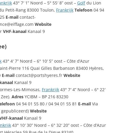
ankrijk
43° 7′ 1” Noord – 5° 55′ 8” oost –
Golf
du Lion
u Petit-Rang 83000 Toulon,
Frankrijk
Telefoon
04 94
 25
E‑mail
contact-
sance@eiffage.com
Website
fr
VHF‑kanaal
Kanaal 9
ee)
k
43° 4′ 7” Noord – 6° 10′ 5” oost – Côte d’Azur
aint‑Pierre 116 Quai Gilles Barbanson 83400 Hyères,
0
E‑mail
contact@portshyeres.fr
Website
kanaal
Kanaal 9
Bormes-Les-Mimosas,
Frankrijk
43° 7′ 4” Noord – 6° 22′
 Zee).
Adres
YCIBM – BP 216 83230
elefoon
04 94 01 55 80 / 04 94 01 55 81
E‑mail
Via
s gepubliceerd)
Website
VHF‑kanaal
Kanaal 9
nkrijk
43° 10′ 30” Noord – 6° 32′ 20” oost – Côte d’Azur
rt Héraclea 59 Rue de la Digue 83240