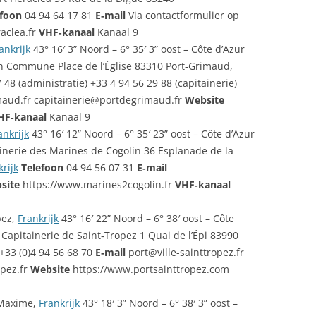
efoon
04 94 64 17 81
E‑mail
Via contactformulier op
raclea.fr
VHF‑kanaal
Kanaal 9
ankrijk
43° 16′ 3” Noord – 6° 35′ 3” oost – Côte d’Azur
 Commune Place de l’Église 83310 Port‑Grimaud,
 48 (administratie) +33 4 94 56 29 88 (capitainerie)
aud.fr capitainerie@portdegrimaud.fr
Website
HF‑kanaal
Kanaal 9
ankrijk
43° 16′ 12” Noord – 6° 35′ 23” oost – Côte d’Azur
inerie des Marines de Cogolin 36 Esplanade de la
krijk
Telefoon
04 94 56 07 31
E‑mail
site
https://www.marines2cogolin.fr
VHF‑kanaal
pez,
Frankrijk
43° 16′ 22” Noord – 6° 38′ oost – Côte
Capitainerie de Saint‑Tropez 1 Quai de l’Épi 83990
+33 (0)4 94 56 68 70
E‑mail
port@ville-sainttropez.fr
opez.fr
Website
https://www.portsainttropez.com
-Maxime,
Frankrijk
43° 18′ 3” Noord – 6° 38′ 3” oost –