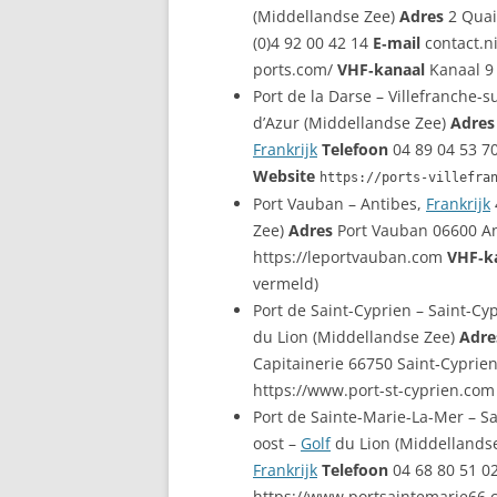
(Middellandse Zee)
Adres
2 Quai
(0)4 92 00 42 14
E‑mail
contact.n
ports.com/
VHF‑kanaal
Kanaal 9
Port de la Darse – Villefranche-
d’Azur (Middellandse Zee)
Adres
Frankrijk
Telefoon
04 89 04 53 7
Website
https://ports-villefra
Port Vauban – Antibes,
Frankrijk
Zee)
Adres
Port Vauban 06600 A
https://leportvauban.com
VHF‑k
vermeld)
Port de Saint-Cyprien – Saint-Cy
du Lion (Middellandse Zee)
Adre
Capitainerie 66750 Saint‑Cyprie
https://www.port-st-cyprien.co
Port de Sainte-Marie-La-Mer – S
oost –
Golf
du Lion (Middellands
Frankrijk
Telefoon
04 68 80 51 0
https://www.portsaintemarie66