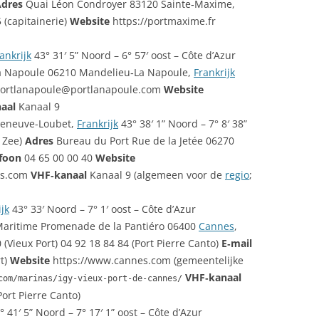
dres
Quai Léon Condroyer 83120 Sainte‑Maxime,
 (capitainerie)
Website
https://portmaxime.fr
ankrijk
43° 31′ 5” Noord – 6° 57′ oost – Côte d’Azur
a Napoule 06210 Mandelieu‑La Napoule,
Frankrijk
ortlanapoule@portlanapoule.com
Website
aal
Kanaal 9
lleneuve-Loubet,
Frankrijk
43° 38′ 1” Noord – 7° 8′ 38”
e Zee)
Adres
Bureau du Port Rue de la Jetée 06270
foon
04 65 00 00 40
Website
es.com
VHF‑kanaal
Kanaal 9 (algemeen voor de
regio
;
ijk
43° 33′ Noord – 7° 1′ oost – Côte d’Azur
aritime Promenade de la Pantiéro 06400
Cannes
,
 (Vieux Port) 04 92 18 84 84 (Port Pierre Canto)
E‑mail
t)
Website
https://www.cannes.com (gemeentelijke
VHF‑kanaal
com/marinas/igy-vieux-port-de-cannes/
Port Pierre Canto)
 41′ 5” Noord – 7° 17′ 1” oost – Côte d’Azur