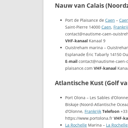
Nauw van Calais (Noord
Port de Plaisance de
Caen
–
Cae
Saint-Pierre 14000
Caen
,
Frankri
contact@nautisme-caen-ouistre
VHF‑kanaal
Kanaal 9
Ouistreham marina – Ouistreha
Esplanade Éric Tabarly 14150 O
E‑mail
contact@nautisme-caen-o
plaisance.com
VHF‑kanaal
Kanaa
Atlantische Kust (Golf va
Port Olona – Les Sables d’Olonn
Biskaje (Noord-Atlantische Ocea
d’Olonne,
Frankrijk
Telefoon
+33 
https://www.portolona.fr
VHF‑ka
La Rochelle
Marina –
La Rochelle