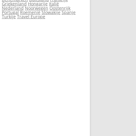
Griekenland
Hongarije
Italië
Nederland
Noorwegen
Oostenrijk
Portugal
Roemenië
Slowakije
Spanje
Turkije
Travel Europe