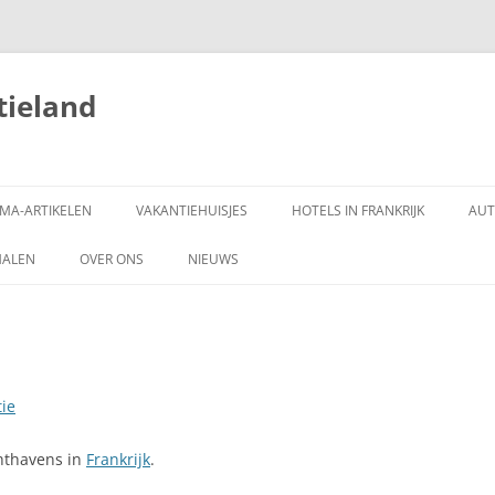
tieland
MA-ARTIKELEN
VAKANTIEHUISJES
HOTELS IN FRANKRIJK
AUT
HALEN
OVER ONS
NIEUWS
SITEMAP
COPYRIGHT
ZOEKEN
ie
hthavens in
Frankrijk
.