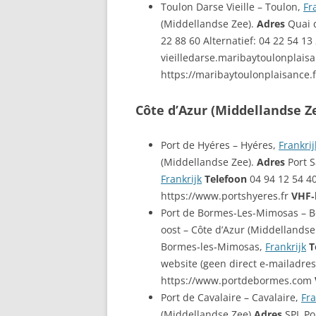
Toulon Darse Vieille – Toulon,
Fr
(Middellandse Zee).
Adres
Quai d
22 88 60 Alternatief: 04 22 54 13
vieilledarse.maribaytoulonplai
https://maribaytoulonplaisance.
Côte d’Azur (Middellandse Z
Port de Hyéres – Hyéres,
Frankrij
(Middellandse Zee).
Adres
Port S
Frankrijk
Telefoon
04 94 12 54 4
https://www.portshyeres.fr
VHF‑
Port de Bormes-Les-Mimosas – 
oost – Côte d’Azur (Middellandse
Bormes‑les‑Mimosas,
Frankrijk
T
website (geen direct e‑mailadre
https://www.portdebormes.com
Port de Cavalaire – Cavalaire,
Fra
(Middellandse Zee)
Adres
SPL Po