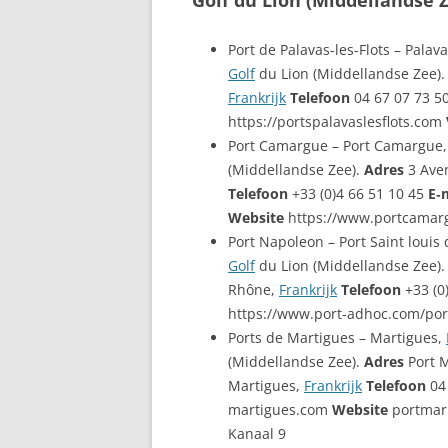
Golf du Lion (Middellandse 
Port de Palavas-les-Flots – Palava
Golf
du Lion (Middellandse Zee)
Frankrijk
Telefoon
04 67 07 73 5
https://portspalavaslesflots.com
Port Camargue – Port Camargue
(Middellandse Zee).
Adres
3 Ave
Telefoon
+33 (0)4 66 51 10 45
E‑
Website
https://www.portcama
Port Napoleon – Port Saint louis
Golf
du Lion (Middellandse Zee)
Rhône,
Frankrijk
Telefoon
+33 (0
https://www.port-adhoc.com/po
Ports de Martigues – Martigues,
(Middellandse Zee).
Adres
Port M
Martigues,
Frankrijk
Telefoon
04
martigues.com
Website
portmar
Kanaal 9