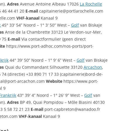
an).
Adres
Avenue Antoine Albeau 17026
La Rochelle
 46 44 41 20
E‑mail
capitainerie@portlarochelle.com
elle.com
VHF‑kanaal
Kanaal 9
k
45° 33′ 54” Noord – 1° 3′ 50” West –
Golf
van Biskaje
es
Anse de la Chambrette 33123 Le Verdon-sur-Mer,
9 75
E‑mail
Via contactformulier (geen direct
ite
https://www.port-adhoc.com/nos-ports/port-
krijk
44° 39′ 50” Noord – 1° 9′ 6” West –
Golf
van Biskaje
es
Quai du Commandant Silhouette 33120
Arcachon
,
 74 (directie) +33 890 71 17 33 (capitainerie)bord-de-
ral@port-arcachon.com
Website
https://www.port-
l 9
Frankrijk
43° 39′ 4” Noord – 1° 26′ 9” West –
Golf
van
an).
Adres
BP 49, Quai Pompidou – Môle Biasini 40130
3 5 58 72 21 23
E‑mail
port-capbreton@wanadoo.fr
reton.com
VHF‑kanaal
Kanaal 9