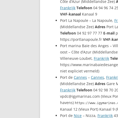
Côte d’Azur (Middellandse Zee)
A
Frankrijk
Telefoon
04 94 96 74 25
VHF‑kanaal
Kanaal 9
Port La Napoule – La Napoule,
Fr
(Middellandse Zee)
Adres
Port L
Telefoon
04 92 97 77 77
E‑mail
p
https://portlanapoule.fr
VHF‑kan
Port marina Baie des Anges – Vi
oost – Côte d’Azur (Middellands
Villeneuve‑Loubet,
Frankrijk
Tele
https://www.marinabaiedesang
niet expliciet vermeld)
Port de
Cannes
–
Cannes
,
Frankr
(Middellandse Zee)
Adres
Gare M
Frankrijk
Telefoon
04 92 98 70 20
vpdc@igymarinas.com (Vieux Por
havens)
https://www.igymarinas.
Kanaal 12 (Vieux Port) Kanaal 9 (
Port de
Nice
– Nizza,
Frankrijk
43°