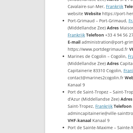
Cavalaire‑sur‑Mer,
Frankrijk
Tel
website
Website
https://port-he
Port-Grimaud – Port-Grimaud,
Fr
(Middellandse Zee)
Adres
Maison
Frankrijk
Telefoon
+33 4 94 56 27
E‑mail
administration@port-grim
https://www.portdegrimaud.fr
V
Marines de Cogolin – Cogolin,
Fr
(Middellandse Zee)
Adres
Capita
Capitainerie 83310 Cogolin,
Fran
contact@marines2cogolin.fr
Web
Kanaal 9
Port de Saint-Tropez – Saint-Tro
d’Azur (Middellandse Zee)
Adres
Saint‑Tropez,
Frankrijk
Telefoon
admincapitainerie@ville-sainttr
VHF‑kanaal
Kanaal 9
Port de Sainte-Maxime – Sainte