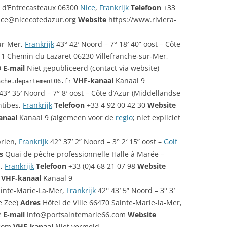
 d’Entrecasteaux 06300
Nice
,
Frankrijk
Telefoon
+33
ice@nicecotedazur.org
Website
https://www.riviera-
sur-Mer,
Frankrijk
43° 42′ Noord – 7° 18′ 40” oost – Côte
1 Chemin du Lazaret 06230 Villefranche‑sur‑Mer,
0
E‑mail
Niet gepubliceerd (contact via website)
VHF‑kanaal
Kanaal 9
nche.departement06.fr
43° 35′ Noord – 7° 8′ oost – Côte d’Azur (Middellandse
ntibes,
Frankrijk
Telefoon
+33 4 92 00 42 30
Website
anaal
Kanaal 9 (algemeen voor de
regio
; niet expliciet
prien,
Frankrijk
42° 37′ 2” Noord – 3° 2′ 15” oost –
Golf
s
Quai de pêche professionnelle Halle à Marée –
n,
Frankrijk
Telefoon
+33 (0)4 68 21 07 98
Website
m
VHF‑kanaal
Kanaal 9
ainte-Marie-La-Mer,
Frankrijk
42° 43′ 5” Noord – 3° 3′
e Zee)
Adres
Hôtel de Ville 66470 Sainte‑Marie‑la‑Mer,
2
E‑mail
info@portsaintemarie66.com
Website
.com
VHF‑kanaal
Niet vermeld