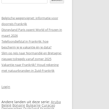
Belgische wegenvignet: informatie voor
doorreis Frankrijk
Disneyland Paris opent World of Frozen in
maart 2026
Telefoondiefstal in Frankrijk: hoe
bescherm je je vakantie én je data?
Slim op reis naar Normandië en Bretagne:
nieuwe tolregels vanaf zomer 2025
Vakantie naar Frankrijk? Houd rekening
met natuurbranden in Zuid-Frankrijk
Login
Andere landen uit deze serie:
Aruba
België
Bonaire
Bulgarije
Curaçao
Denemarken
Duitsland
Frankrijk