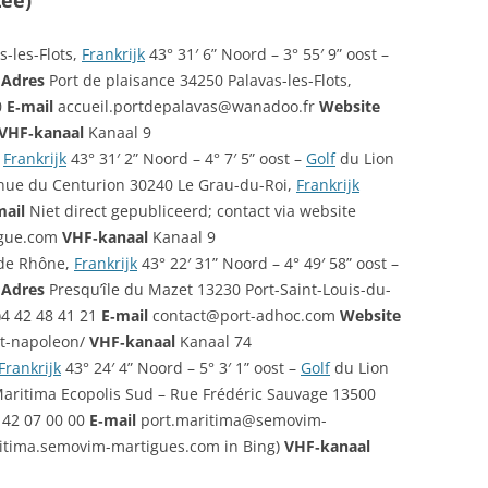
Zee)
s-les-Flots,
Frankrijk
43° 31′ 6” Noord – 3° 55′ 9” oost –
.
Adres
Port de plaisance 34250 Palavas-les-Flots,
0
E‑mail
accueil.portdepalavas@wanadoo.fr
Website
VHF‑kanaal
Kanaal 9
,
Frankrijk
43° 31′ 2” Noord – 4° 7′ 5” oost –
Golf
du Lion
nue du Centurion 30240 Le Grau-du-Roi,
Frankrijk
mail
Niet direct gepubliceerd; contact via website
rgue.com
VHF‑kanaal
Kanaal 9
 de Rhône,
Frankrijk
43° 22′ 31” Noord – 4° 49′ 58” oost –
.
Adres
Presqu’île du Mazet 13230 Port-Saint-Louis-du-
)4 42 48 41 21
E‑mail
contact@port-adhoc.com
Website
rt-napoleon/
VHF‑kanaal
Kanaal 74
Frankrijk
43° 24′ 4” Noord – 5° 3′ 1” oost –
Golf
du Lion
aritima Ecopolis Sud – Rue Frédéric Sauvage 13500
 42 07 00 00
E‑mail
port.maritima@semovim-
itima.semovim-martigues.com in Bing)
VHF‑kanaal