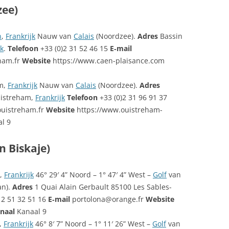
zee)
n
,
Frankrijk
Nauw van
Calais
(Noordzee).
Adres
Bassin
jk
.
Telefoon
+33 (0)2 31 52 46 15
E‑mail
ham.fr
Website
https://www.caen-plaisance.com
m,
Frankrijk
Nauw van
Calais
(Noordzee).
Adres
uistreham,
Frankrijk
Telefoon
+33 (0)2 31 96 91 37
uistreham.fr
Website
https://www.ouistreham-
l 9
n Biskaje)
e,
Frankrijk
46° 29′ 4” Noord – 1° 47′ 4” West –
Golf
van
an).
Adres
1 Quai Alain Gerbault 85100 Les Sables-
2 51 32 51 16
E‑mail
portolona@orange.fr
Website
naal
Kanaal 9
,
Frankrijk
46° 8′ 7” Noord – 1° 11′ 26” West –
Golf
van