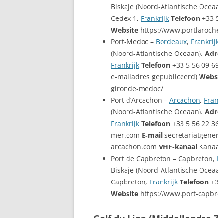
Biskaje (Noord-Atlantische Ocea
Cedex 1,
Frankrijk
Telefoon
+33 5
Website
https://www.portlaroch
Port-Medoc –
Bordeaux
,
Frankrij
(Noord-Atlantische Oceaan).
Adr
Frankrijk
Telefoon
+33 5 56 09 6
e‑mailadres gepubliceerd)
Webs
gironde-medoc/
Port d’Arcachon –
Arcachon
,
Fran
(Noord-Atlantische Oceaan).
Adr
Frankrijk
Telefoon
+33 5 56 22 36
mer.com
E‑mail
secretariatgene
arcachon.com
VHF‑kanaal
Kanaa
Port de Capbreton – Capbreton,
Biskaje (Noord-Atlantische Ocea
Capbreton,
Frankrijk
Telefoon
+3
Website
https://www.port-capb