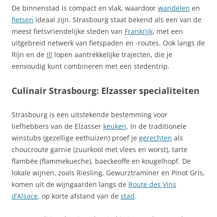
De binnenstad is compact en vlak, waardoor
wandelen
en
fietsen
ideaal zijn. Strasbourg staat bekend als een van de
meest fietsvriendelijke steden van
Frankrijk
, met een
uitgebreid netwerk van fietspaden en -routes. Ook langs de
Rijn en de
Ill
lopen aantrekkelijke trajecten, die je
eenvoudig kunt combineren met een stedentrip.
Culinair Strasbourg: Elzasser specialiteiten
Strasbourg is een uitstekende bestemming voor
liefhebbers van de Elzasser
keuken
. In de traditionele
winstubs (gezellige eethuizen) proef je
gerechten
als
choucroute garnie (zuurkool met vlees en worst), tarte
flambée (flammekueche), baeckeoffe en kougelhopf. De
lokale wijnen, zoals Riesling, Gewurztraminer en Pinot Gris,
komen uit de wijngaarden langs de
Route des Vins
d’Alsace
, op korte afstand van de
stad
.