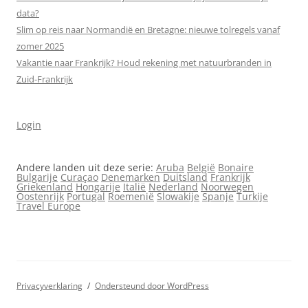
data?
Slim op reis naar Normandië en Bretagne: nieuwe tolregels vanaf
zomer 2025
Vakantie naar Frankrijk? Houd rekening met natuurbranden in
Zuid-Frankrijk
Login
Andere landen uit deze serie:
Aruba
België
Bonaire
Bulgarije
Curaçao
Denemarken
Duitsland
Frankrijk
Griekenland
Hongarije
Italië
Nederland
Noorwegen
Oostenrijk
Portugal
Roemenië
Slowakije
Spanje
Turkije
Travel Europe
Privacyverklaring
Ondersteund door WordPress