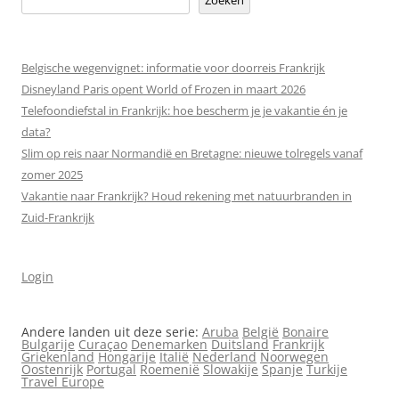
Zoeken
Belgische wegenvignet: informatie voor doorreis Frankrijk
Disneyland Paris opent World of Frozen in maart 2026
Telefoondiefstal in Frankrijk: hoe bescherm je je vakantie én je
data?
Slim op reis naar Normandië en Bretagne: nieuwe tolregels vanaf
zomer 2025
Vakantie naar Frankrijk? Houd rekening met natuurbranden in
Zuid-Frankrijk
Login
Andere landen uit deze serie:
Aruba
België
Bonaire
Bulgarije
Curaçao
Denemarken
Duitsland
Frankrijk
Griekenland
Hongarije
Italië
Nederland
Noorwegen
Oostenrijk
Portugal
Roemenië
Slowakije
Spanje
Turkije
Travel Europe