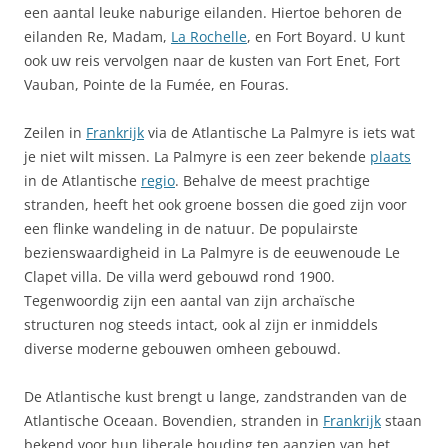
een aantal leuke naburige eilanden. Hiertoe behoren de
eilanden Re, Madam,
La Rochelle
, en Fort Boyard. U kunt
ook uw reis vervolgen naar de kusten van Fort Enet, Fort
Vauban, Pointe de la Fumée, en Fouras.
Zeilen in
Frankrijk
via de Atlantische La Palmyre is iets wat
je niet wilt missen. La Palmyre is een zeer bekende
plaats
in de Atlantische
regio
. Behalve de meest prachtige
stranden, heeft het ook groene bossen die goed zijn voor
een flinke wandeling in de natuur. De populairste
bezienswaardigheid in La Palmyre is de eeuwenoude Le
Clapet villa. De villa werd gebouwd rond 1900.
Tegenwoordig zijn een aantal van zijn archaïsche
structuren nog steeds intact, ook al zijn er inmiddels
diverse moderne gebouwen omheen gebouwd.
De Atlantische kust brengt u lange, zandstranden van de
Atlantische Oceaan. Bovendien, stranden in
Frankrijk
staan
bekend voor hun liberale houding ten aanzien van het