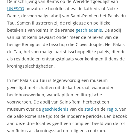
De inschrijving van Reims op de Werelderfgoedlijst van
UNESCO
omvat drie hoofdlocaties: de kathedraal Notre-
Dame, de voormalige abdij van Saint-Remi en het Palais du
Tau. Samen illustreren zij de religieuze en politieke
betekenis van Reims in de Franse
geschiedenis
. De abdij
van Saint-Remi bewaart onder meer de relieken van de
heilige Remigius, de bisschop die Clovis doopte. Het Palais
du Tau, het voormalige aartsbisschoppelijke paleis, diende
als residentie en ontvangstplaats voor koningen tijdens de
kroningsplechtigheden.
In het Palais du Tau is tegenwoordig een museum
gevestigd met schatten uit de kathedraal, waaronder
beeldhouwwerken, wandtapijten en liturgische
voorwerpen. De abdij van Saint-Remi herbergt een
museum over de
geschiedenis
van de
stad
en de
regio
, van
de Gallo-Romeinse tijd tot de moderne periode. Een bezoek
aan deze drie locaties geeft een compleet beeld van de rol
van Reims als kroningsstad en religieus centrum.