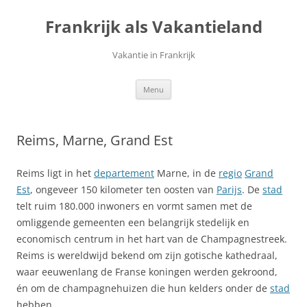
Ga
naar
Frankrijk als Vakantieland
de
inhoud
Vakantie in Frankrijk
Menu
Reims, Marne, Grand Est
Reims ligt in het
departement
Marne, in de
regio
Grand
Est
, ongeveer 150 kilometer ten oosten van
Parijs
. De
stad
telt ruim 180.000 inwoners en vormt samen met de
omliggende gemeenten een belangrijk stedelijk en
economisch centrum in het hart van de Champagnestreek.
Reims is wereldwijd bekend om zijn gotische kathedraal,
waar eeuwenlang de Franse koningen werden gekroond,
én om de champagnehuizen die hun kelders onder de
stad
hebben.