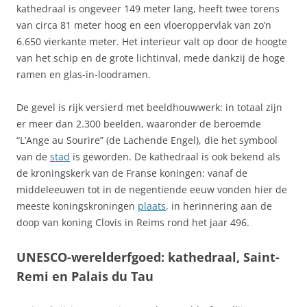
kathedraal is ongeveer 149 meter lang, heeft twee torens
van circa 81 meter hoog en een vloeroppervlak van zo’n
6.650 vierkante meter. Het interieur valt op door de hoogte
van het schip en de grote lichtinval, mede dankzij de hoge
ramen en glas-in-loodramen.
De gevel is rijk versierd met beeldhouwwerk: in totaal zijn
er meer dan 2.300 beelden, waaronder de beroemde
“L’Ange au Sourire” (de Lachende Engel), die het symbool
van de
stad
is geworden. De kathedraal is ook bekend als
de kroningskerk van de Franse koningen: vanaf de
middeleeuwen tot in de negentiende eeuw vonden hier de
meeste koningskroningen
plaats
, in herinnering aan de
doop van koning Clovis in Reims rond het jaar 496.
UNESCO-werelderfgoed: kathedraal, Saint-
Remi en Palais du Tau