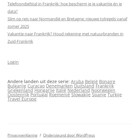
Telefoondiefstal in Frankrijk: hoe bescherm je je vakantie én je
data?
Slim op reis naar Normandië en Bretagne: nieuwe tolregels vanaf
zomer 2025
Vakantie naar Frankrijk? Houd rekening met natuurbranden in
Zuid-Frankrijk
Login
Andere landen uit deze serie:
Aruba
België
Bonaire
Bulgarije
Curaçao
Denemarken
Duitsland
Frankrijk
Griekenland
Hongarije
Italië
Nederland
Noorwegen
Oostenrijk
Portugal
Roemenië
Slowakije
Spanje
Turkije
Travel Europe
Privacyverklaring
Ondersteund door WordPress