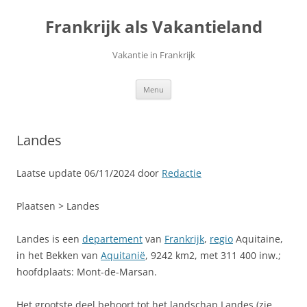
Ga
naar
Frankrijk als Vakantieland
de
inhoud
Vakantie in Frankrijk
Menu
Landes
Laatse update 06/11/2024 door
Redactie
Plaatsen > Landes
Landes is een
departement
van
Frankrijk
,
regio
Aquitaine,
in het Bekken van
Aquitanië
, 9242 km2, met 311 400 inw.;
hoofdplaats: Mont-de-Marsan.
Het grootste deel behoort tot het landschap Landes (zie