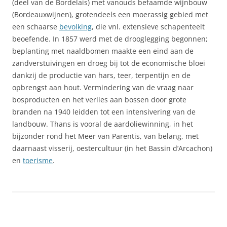
(deel van de Bordelais) met vanouds befaamde wijnbouw
(Bordeauxwijnen), grotendeels een moerassig gebied met
een schaarse
bevolking
, die vnl. extensieve schapenteelt
beoefende. In 1857 werd met de drooglegging begonnen;
beplanting met naaldbomen maakte een eind aan de
zandverstuivingen en droeg bij tot de economische bloei
dankzij de productie van hars, teer, terpentijn en de
opbrengst aan hout. Vermindering van de vraag naar
bosproducten en het verlies aan bossen door grote
branden na 1940 leidden tot een intensivering van de
landbouw. Thans is vooral de aardoliewinning, in het
bijzonder rond het Meer van Parentis, van belang, met
daarnaast visserij, oestercultuur (in het Bassin d’Arcachon)
en
toerisme
.