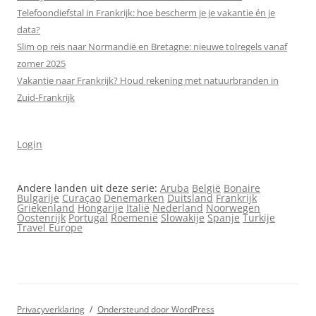
Telefoondiefstal in Frankrijk: hoe bescherm je je vakantie én je
data?
Slim op reis naar Normandië en Bretagne: nieuwe tolregels vanaf
zomer 2025
Vakantie naar Frankrijk? Houd rekening met natuurbranden in
Zuid-Frankrijk
Login
Andere landen uit deze serie:
Aruba
België
Bonaire
Bulgarije
Curaçao
Denemarken
Duitsland
Frankrijk
Griekenland
Hongarije
Italië
Nederland
Noorwegen
Oostenrijk
Portugal
Roemenië
Slowakije
Spanje
Turkije
Travel Europe
Privacyverklaring
Ondersteund door WordPress