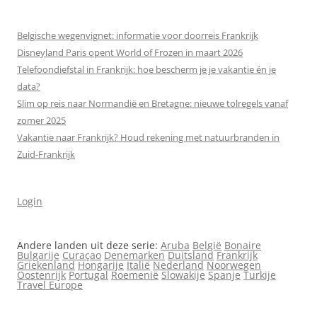
Belgische wegenvignet: informatie voor doorreis Frankrijk
Disneyland Paris opent World of Frozen in maart 2026
Telefoondiefstal in Frankrijk: hoe bescherm je je vakantie én je
data?
Slim op reis naar Normandië en Bretagne: nieuwe tolregels vanaf
zomer 2025
Vakantie naar Frankrijk? Houd rekening met natuurbranden in
Zuid-Frankrijk
Login
Andere landen uit deze serie:
Aruba
België
Bonaire
Bulgarije
Curaçao
Denemarken
Duitsland
Frankrijk
Griekenland
Hongarije
Italië
Nederland
Noorwegen
Oostenrijk
Portugal
Roemenië
Slowakije
Spanje
Turkije
Travel Europe